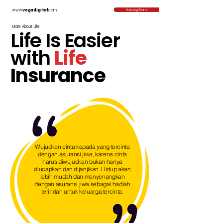
www.
vogadigital
.com
Hubungi Kami
More About Life
Life Is Easier
with
Life
Insurance
Wujudkan cinta kepada yang tercinta
dengan asuransi jiwa, karena cinta
harus diwujudkan bukan hanya
diucapkan dan dijanjikan. Hidup akan
lebih mudah dan menyenangkan
dengan asuransi jiwa sebagai hadiah
terindah untuk keluarga tercinta.