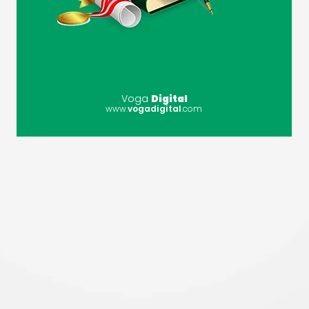
Voga
Digital
www.
vogadigital
.com