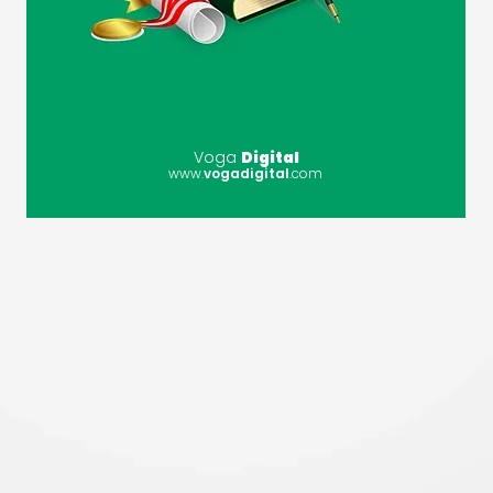
Voga
Digital
www.
vogadigital
.com