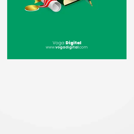
Voga
Digital
www.
vogadigital
.com