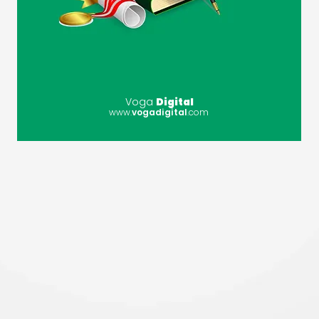
Voga
Digital
www.
vogadigital
.com