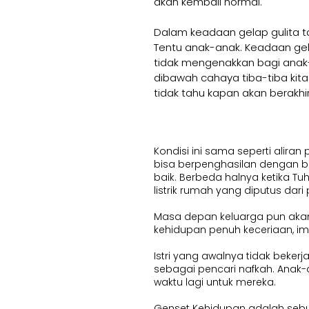
akan kembali normal.
Dalam keadaan gelap gulita ta
Tentu anak-anak. Keadaan gel
tidak mengenakkan bagi anak-a
dibawah cahaya tiba-tiba kit
tidak tahu kapan akan berakhir
Kondisi ini sama seperti alira
bisa berpenghasilan dengan ba
baik. Berbeda halnya ketika T
listrik rumah yang diputus dari
Masa depan keluarga pun akan 
kehidupan penuh keceriaan, im
Istri yang awalnya tidak beke
sebagai pencari nafkah. Anak-
waktu lagi untuk mereka.
Genset Kehidupan adalah seb