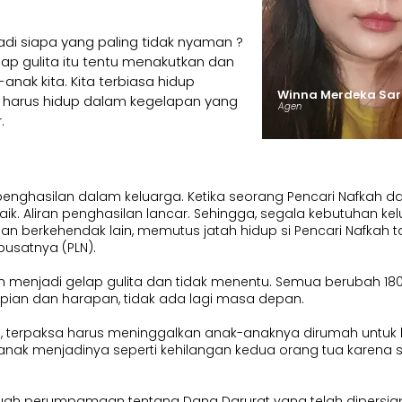
di siapa yang paling tidak nyaman ?
ap gulita itu tentu menakutkan dan
nak kita. Kita terbiasa hidup
Winna Merdeka Sari
a harus hidup dalam kegelapan yang
Agen
.
n penghasilan dalam keluarga. Ketika seorang Pencari Nafkah d
ik. Aliran penghasilan lancar. Sehingga, segala kebutuhan ke
uhan berkehendak lain, memutus jatah hidup si Pencari Nafk
 pusatnya (PLN).
menjadi gelap gulita dan tidak menentu. Semua berubah 180 d
pian dan harapan, tidak ada lagi masa depan.
rja, terpaksa harus meninggalkan anak-anaknya dirumah untu
anak menjadinya seperti kehilangan kedua orang tua karena 
uah perumpamaan tentang Dana Darurat yang telah dipersia