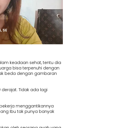
, SE
alam keadaan sehat, tentu dia
luarga bisa terpenuhi dengan
ah tak beda dengan gambaran
erajat. Tidak ada lagi
k bekerja menggantikannya
sang Ibu tak punya banyak
pkan oleh seorang ayah yang